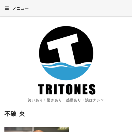
メニュー
笑いあり！驚きあり！感動あり！涙はナシ？
不破 央