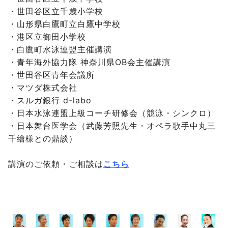
・世田谷区立千歳小学校
・山形県白鷹町立白鷹中学校
・港区立御田小学校
・白鷹町水泳連盟主催講演
・青年海外協力隊 神奈川県OB会主催講演
・世田谷区青年会議所
・マツダ株式会社
・スルガ銀行 d-labo
・日本水泳連盟上級コーチ研修会（競泳・シンクロ）
・日本舞台医学会（武藤芳照先生・オペラ歌手中丸三
千繪様との鼎談）
講演のご依頼・ご相談は
こちら