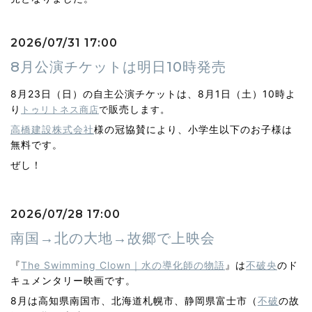
2026/07/31 17:00
8月公演チケットは明日10時発売
8月23日（日）の自主公演チケットは、8月1日（土）10時よ
り
販売しま
トゥリトネス商店
で
す。
高橋建設株式会社
様の冠協賛により、小学生以下のお子様は
無料です。
ぜし！
2026/07/28 17:00
南国→北の大地→故郷で上映会
『
The Swimming Clown｜水の導化師の物語
』は
不破央
のド
キュメンタリー映画です。
8月は高知県南国市、北海道札幌市、静岡県富士市（
不破
の故