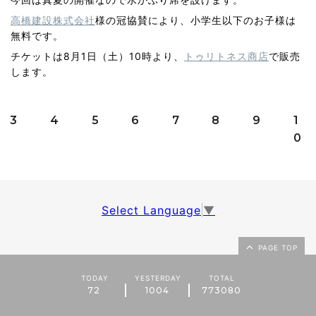
高橋建設株式会社
様の冠協賛により、小学生以下のお子様は
無料です。
チケットは8月1日（土）10時より、
トゥリトネス商店
で販売
します。
3
4
5
6
7
8
9
1
0
Select Language
▼
PAGE TOP
TODAY
YESTERDAY
TOTAL
72
1004
773080