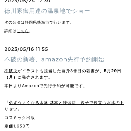
2023/05/24 17:30
徳川家御用達の温泉地でショー
次の公演は静岡県熱海市で行います。
詳細は
こちら
。
2023/05/16 11:55
不破の新著、amazon先行予約開始
不破央
がイラストも担当した自身3冊目の著書が、
5月29日
（月）
に発売されます。
本日よりAmazonで先行予約が可能です。
『
必ずうまくなる水泳 基本と練習法 親子で役立つ水泳のト
リセツ
』
コスミック出版
定価1,650円