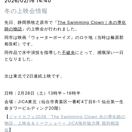
2026/02/16 14:40
冬の上映会情報
先日、静岡県牧之原市で『
The Swimming Clown｜水の導化
師の物語
』の上映会が行われました。
同市は映画『ウォーターボーイズ』のロケ地（当時は榛原郡
相良町）です。
同作品で水中演技を指導した
不破央
にとって、感慨深い一日
となりました。
次は東北で2日連続上映です。
日時：2月28日（土）13時半～16時半
会場：JICA東北（仙台市青葉区一番町4丁目6-1 仙台第一生
命タワービルディング20階）
【
ジャイカフェ2026「The Swimming Clown 水の導化師の
物語」上映会＆トークショー＋ JICA海外協力隊 個別相談
会
】