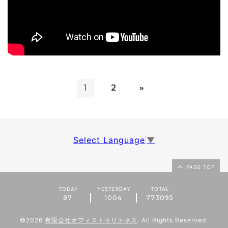
1
2
»
Select Language
▼
PAGE TOP
TODAY
YESTERDAY
TOTAL
87
1004
773095
©2026
有限会社オフィストゥリトネス
. All Rights Reserved.