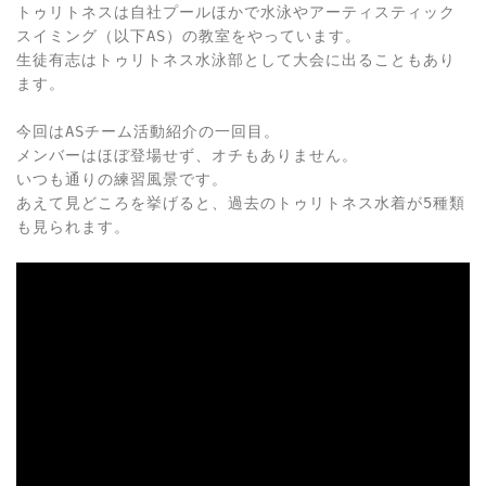
トゥリトネスは自社プールほかで水泳やアーティスティック
スイミング（以下AS）の教室をやっています。
生徒有志はトゥリトネス水泳部として大会に出ることもあり
ます。
今回はASチーム活動紹介の一回目。

メンバーはほぼ登場せず、オチもありません。

いつも通りの練習風景です。

あえて見どころを挙げると、過去のトゥリトネス水着が5種類
も見られます。