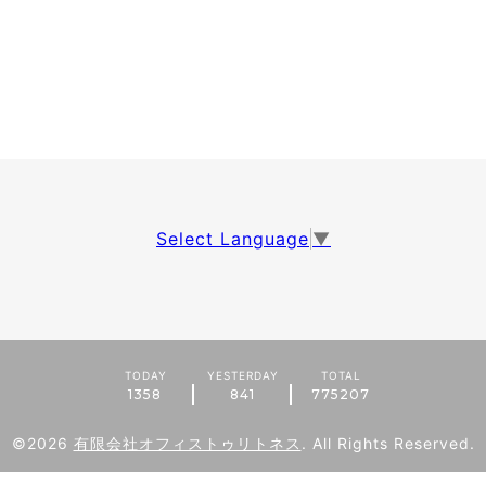
Select Language
▼
TODAY
YESTERDAY
TOTAL
1358
841
775207
©2026
有限会社オフィストゥリトネス
. All Rights Reserved.