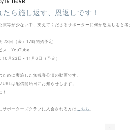
0/16 16:58
れたら施し返す、恩返しです！
公演等が少ない中、支えてくださるサポーターに何か恩返しをと考
月23日（金）17時開始予定
ス：YouTube
10月23日～11月6日（予定）
のために実施した無観客公演の動画です。
ジURLは配信開始日にお知らせします。
に！
にサポーターズクラブに入会される方は
こちら
。
1