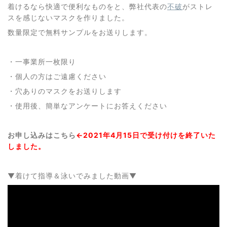
着けるなら快適で便利なものをと、弊社代表の
不破
がストレ
スを感じないマスクを作りました。
数量限定で無料サンプルをお送りします。
・一事業所一枚限り
・個人の方はご遠慮ください
・穴ありのマスクをお送りします
・使用後、簡単なアンケートにお答えください
お申し込みはこちら
←
2021年4月15日で受け付けを終了いた
しました。
▼着けて指導＆泳いでみました動画▼