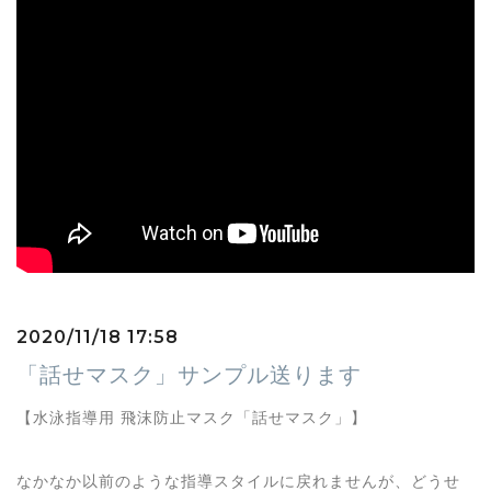
2020/11/18 17:58
「話せマスク」サンプル送ります
【水泳指導用 飛沫防止マスク「話せマスク」】
なかなか以前のような指導スタイルに戻れませんが、どうせ