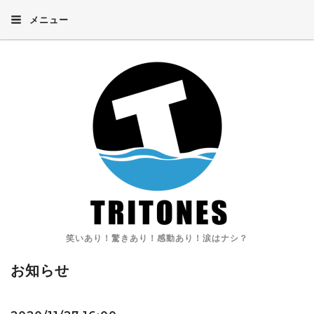
メニュー
笑いあり！驚きあり！感動あり！涙はナシ？
お知らせ