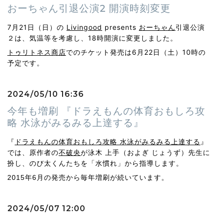
おーちゃん引退公演2 開演時刻変更
7月21日（日）の
Livingood
presents
おーちゃん
引退公演
２は、気温等を考慮し、18時開演に変更しました。
トゥリトネス商店
でのチケット発売は6月22日（土）10時の
予定です。
2024/05/10 16:36
今年も増刷 『ドラえもんの体育おもしろ攻
略 水泳がみるみる上達する』
』
『
ドラえもんの体育おもしろ攻略 水泳がみるみる上達する
では、原作者の
不破央
が泳木 上手（およぎ じょうず）先生に
扮し、
のび太くんたちを「水慣れ」から指導します。
2015年6月の発売から毎年増刷が続いています。
2024/05/07 12:00