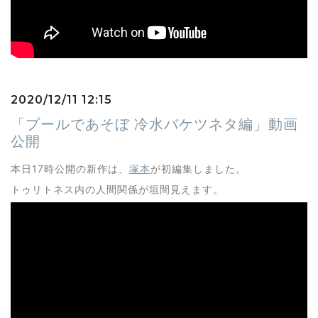
2020/12/11 12:15
「プールであそぼ 冷水バケツネタ編」動画
公開
本日17時公開の新作は、
塚本
が初編集しました。
トゥリトネス内の人間関係が垣間見えます。