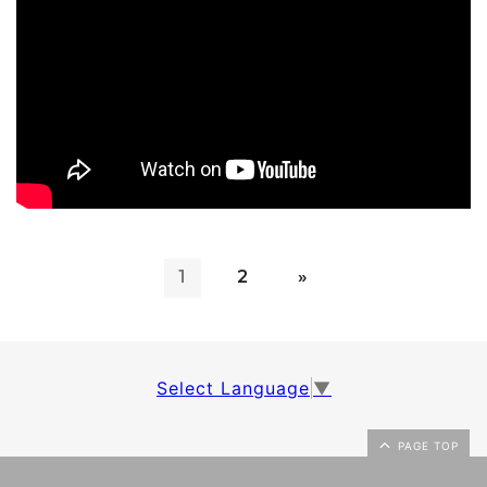
1
2
»
Select Language
▼
PAGE TOP