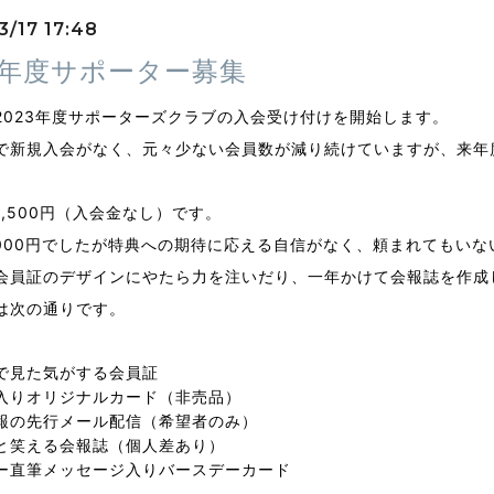
3/17 17:48
23年度サポーター募集
2023年度サポーターズクラブの入会受け付けを開始します。
で新規入会がなく、元々少ない会員数が減り続けていますが、来年
1,500円（入会金なし）です。
,000円でしたが特典への期待に応える自信がなく、頼まれてもい
会員証のデザインにやたら力を注いだり、一年かけて会報誌を作成
は次の通りです。
で見た気がする会員証
入りオリジナルカード（非売品）
報の先行メール配信（希望者のみ）
と笑える会報誌（個人差あり）
ー直筆メッセージ入りバースデーカード