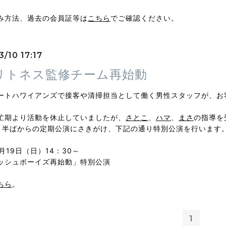
み方法、過去の会員証等は
こちら
でご確認ください。
/10 17:17
リトネス監修チーム再始動
ートハワイアンズで接客や清掃担当として働く男性スタッフが、お
忙期より活動を休止していましたが、
さとこ
、
ハマ
、
まさ
の指導を
月半ばからの定期公演にさきがけ、下記の通り特別公演を行います
3月19日（日）14：30～
ッシュボーイズ再始動」特別公演
ちら
。
1