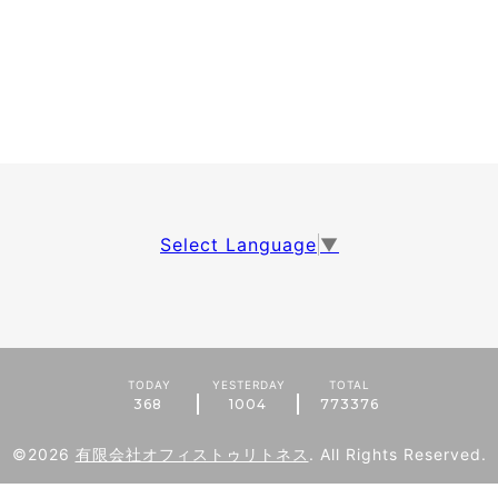
Select Language
▼
TODAY
YESTERDAY
TOTAL
368
1004
773376
©2026
有限会社オフィストゥリトネス
. All Rights Reserved.