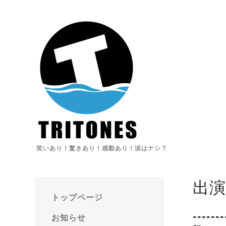
笑いあり！驚きあり！感動あり！涙はナシ？
出
トップページ
-------
お知らせ