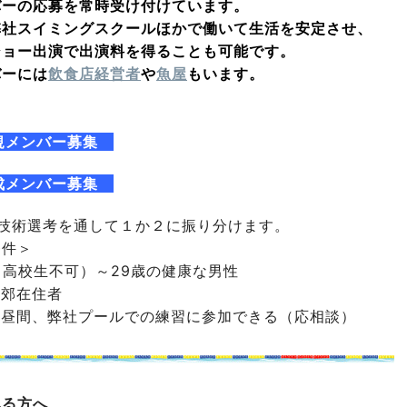
バーの応募を常時受け付けています。
弊社スイミングスクールほかで働いて生活を安定させ、
ショー出演で出演料を得ることも可能です。
バーには
飲食店経営者
や
魚屋
もいます。
規メンバー募集
成メンバー募集
・技術選考を通して１か２に振り分けます。
条件＞
（高校生不可）～29歳の健康な男性
近郊在住者
の昼間、弊社プールでの練習に参加できる（応相談）
れる方へ