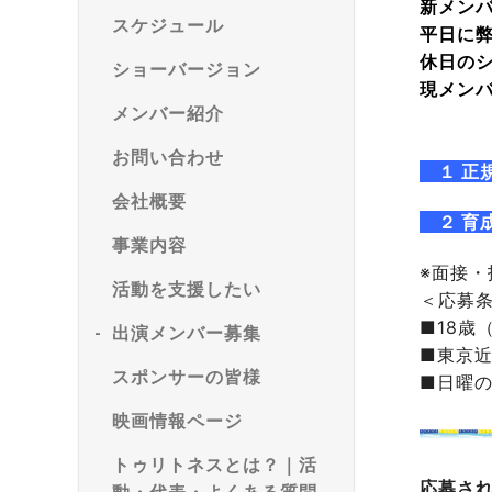
新メン
スケジュール
平日に
休日の
ショーバージョン
現メン
メンバー紹介
お問い合わせ
１ 正
会社概要
２ 育
事業内容
※面接
活動を支援したい
＜応募
■18歳
出演メンバー募集
■東京
スポンサーの皆様
■日曜
映画情報ページ
トゥリトネスとは？｜活
応募さ