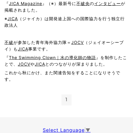
『
JICA Magazine
』（※）最新号に
不破央
の
インタビュー
が
掲載されました。
※
JICA
（ジャイカ）は開発途上国への国際協力を行う独立行
政法人
不破
が参加した青年海外協力隊＝
JOCV
（ジェイオーシーブ
イ）も
JICA
事業です。
『
The Swimming Clown｜水の導化師の物語
』を制作したこ
とで、
JOCV
や
JICA
とのつながりが深まりました。
これから秋にかけ、また関連告知をすることになりそうで
す。
1
Select Language
▼