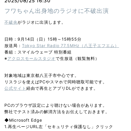
2025/08/25 16:30
フワちゃん出身地のラジオに不破出演
不破央
がラジオに出演します。
日時：9月14日（日）15時～15時55分
放送局：
Tokyo Star Radio 77.5MHz（八王子エフエム）
番組：スマイルウェーブ 特別番組
※
アクロスモールスタジオ
で生放送（観覧無料）
対象地域は東京都八王子市中心です。
リスラジを使えばPCやスマホで同時聴取可能です。
公式サイト
経由で再生とアプリDLができます。
PCのブラウザ設定により聴けない場合があります。
弊社でテスト済みの解消方法をお伝えしておきます。
◆Microsoft Edge
1.再生ページURL左「セキュリティ保護なし」クリック