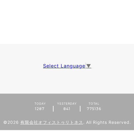
Select Language
▼
TODAY
YESTERDAY
TOTAL
1287
841
775136
©2026
有限会社オフィストゥリトネス
. All Rights Reserved.