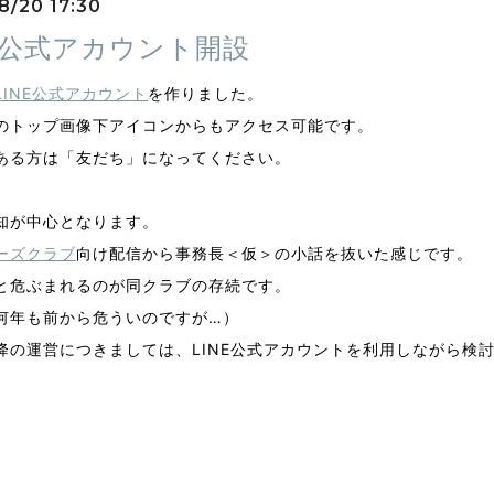
8/20 17:30
NE公式アカウント開設
LINE公式アカウント
を作りました。
のトップ画像下アイコンからもアクセス可能です。
ある方は「友だち」になってください。
知が中心となります。
ーズクラブ
向け配信から事務長＜仮＞の小話を抜いた感じです。
と危ぶまれるのが同クラブの存続です。
何年も前から危ういのですが…）
降の運営につきましては、LINE公式アカウントを利用しながら検