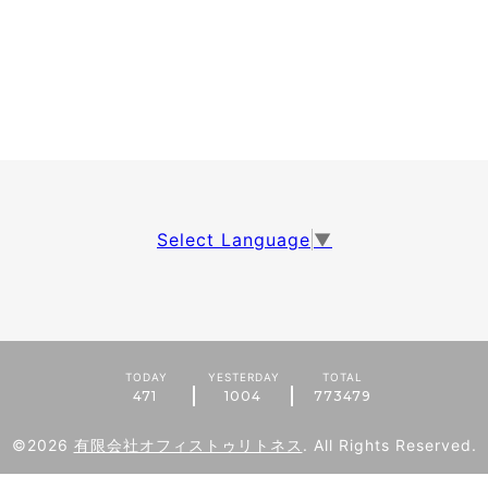
Select Language
▼
TODAY
YESTERDAY
TOTAL
471
1004
773479
©2026
有限会社オフィストゥリトネス
. All Rights Reserved.