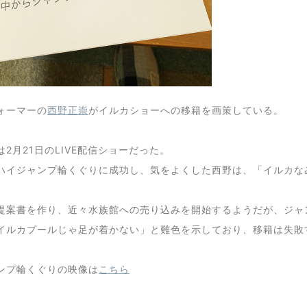
ォーマーの
西野正崇
がイルカショーへの移籍を画策している。
2月21日のLIVE配信ショーだった。
ハイジャンプ輪くぐりに成功し、気をよくした西野は、「イルカな
提案書を作り、近々水族館への売り込みを開始するようだが、ジャ
イルカプールじゃ足が着かない」と難色を示しており、移籍は失敗
ンプ輪くぐりの映像は
こちら