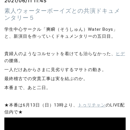
2021/06/11 11:45
素人ウォーターボーイズとの共演ドキュメ
ンタリー５
学生中心サークル「爽瞬（そうしゅん）Water Boys」
と、新演目を作っていくドキュメンタリーの五日目。
貴婦人のようなコルセットを着けても治らなかった、
ヒデ
の腰痛。
一人だけあからさまに見劣りするマサトの動き。
最終稽古での突貫工事は実を結ぶのか。
本番まで、あと二日。
★本番は6月13日（日）13時より、
トゥリチャン
のLIVE配
信内で★ 