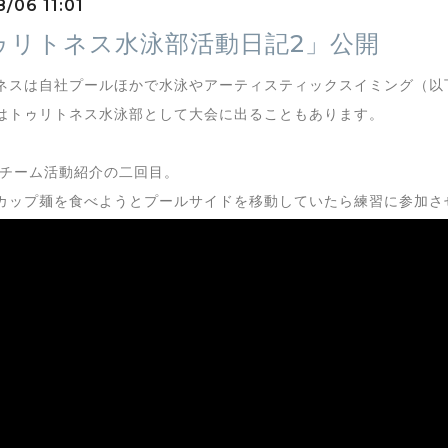
/06 11:01
ゥリトネス水泳部活動日記2」公開
ネスは自社プールほかで水泳やアーティスティックスイミング（以
はトゥリトネス水泳部として大会に出ることもあります。
Sチーム活動紹介の二回目。
カップ麺を食べようとプールサイドを移動していたら練習に参加さ