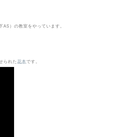
下AS）の教室をやっています。
せられた
花本
です。