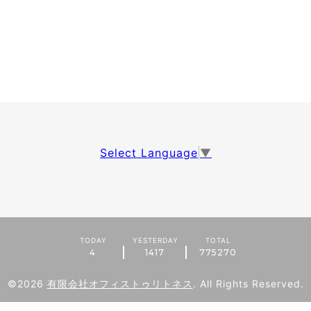
Select Language
▼
TODAY
YESTERDAY
TOTAL
4
1417
775270
©2026
有限会社オフィストゥリトネス
. All Rights Reserved.