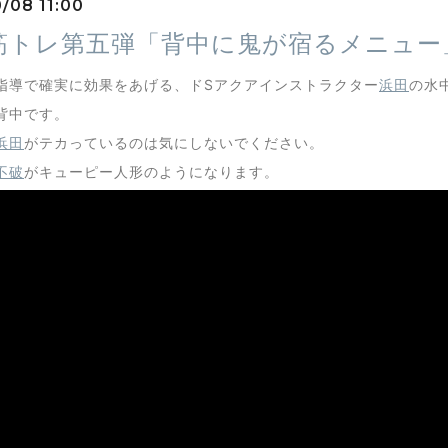
/08 11:00
筋トレ第五弾「背中に鬼が宿るメニュー
指導で確実に効果をあげる、ドSアクアインストラクター
浜田
の水
背中です。
浜田
がテカっているのは気にしないでください。
不破
がキューピー人形のようになります。