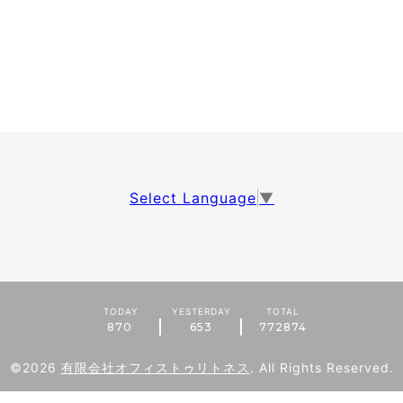
Select Language
▼
TODAY
YESTERDAY
TOTAL
870
653
772874
©2026
有限会社オフィストゥリトネス
. All Rights Reserved.