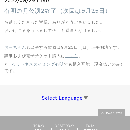
2022/08/29 11:50
有明の月公演2終了（次回は9月25日）
お越しくださった皆様、ありがとうございました。
おかげさまをもちまして今回も満員となりました。
おーちゃん
も出演する次回は9月25日（日）正午開演です。
詳細および電子チケット購入は
こちら
。
※
トゥリトネススイミング有明
でも購入可能（現金払いのみ）
です。
Select Language
▼
PAGE TOP
TODAY
YESTERDAY
TOTAL