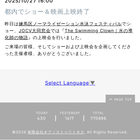
2025/10/27 16:00
都内でショー＆映画上映終了
昨日は
練馬区ノーマライゼーション水泳フェスティバル
でシ
ョー、
JOCV大同窓会
では『
The Swimming Clown｜水の導
化師の物語
』の上映会を行いました。
ご来場の皆様、そしてショーおよび上映会を企画してくださ
った主催者様、ありがとうございました。
Select Language
▼
PAGE TOP
TODAY
YESTERDAY
TOTAL
430
1417
775696
©2026
有限会社オフィストゥリトネス
. All Rights Reserved.