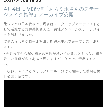
2021/04/05 18:00
4月4日 LIVE配信「あらミホさんのステー
ジメイク指導」アーカイブ公開
元シンクロ日本代表で、現在はメイクアップアーティストと
して活躍する荒井美帆さんに、男性メンバーがステージメイ
クを教わりました。
突然のうしろクロール対決と即興水中パフォーマンスもあり
ます。
※先月後半から配信機材の不調が続いていることもあり、聞き
苦しい個所が多々あると思いますが、何とぞご容赦くださ
い。
なお、メイクとうしろクロールに分けて編集した動画を後
日公開予定です。