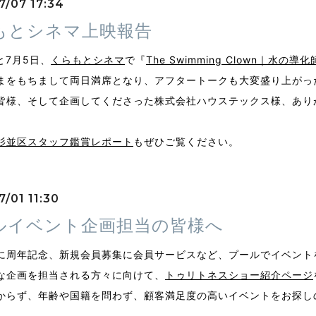
7/07 17:34
もとシネマ上映報告
と7月5日、
くらもとシネマ
で『
The Swimming Clown｜水の導
まをもちまして両日満席となり、アフタートークも大変盛り上がっ
皆様、そして企画してくださった
株式会社ハウステックス様、あり
杉並区スタッフ鑑賞レポート
もぜひご覧ください。
/01 11:30
ルイベント企画担当の皆様へ
に周年記念、新規会員募集に会員サービスなど、プールでイベント
な企画を担当される方々に向けて、
トゥリトネスショー紹介ページ
からず、年齢や国籍を問わず、顧客満足度の高いイベントをお探し