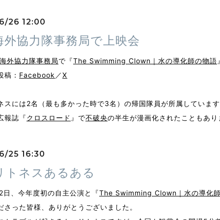
6/26 12:00
海外協力隊事務局で上映会
青年海外協力隊事務局
で『
The Swimming Clown｜水の導化師の物語
投稿：
Facebook
／
X
ネスには2名（最も多かった時で3名）の帰国隊員が所属していま
広報誌『
クロスロード
』で
不破央
の半生が漫画化されたこともあり
6/25 16:30
リトネスあるある
22日、今年度初の自主公演と『
The Swimming Clown｜水の導
ださった皆様、ありがとうございました。