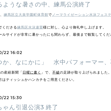
るような暑さの中、練馬公演終了
日、
練馬区立大泉学園町体育館
で
ノーマライゼーション水泳フェス
でくださる
練馬区水泳連盟
様に対し、心より御礼申し上げます。
ールサイドが非常に暑かったにも関わらず、最後まで観覧してくだ
0/22 16:02
つか、なにかに」 水中パフォーマー、
日の産経新聞「
日曜に書く
」で、
不破
の足跡が取り上げられました
方はティッシュかハンカチをご用意ください。
0/22 15:30
ちゃん引退公演3 終了