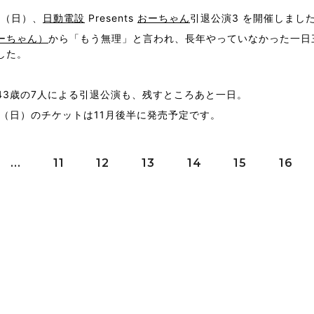
日（日）、
日動電設
Presents
おーちゃん
引退公演3 を開催しまし
ーちゃん）
から「もう無理」と言われ、長年やっていなかった一日
した。
43歳の7人による引退公演も、残すところあと一日。
2日（日）のチケットは11月後半に発売予定です。
...
11
12
13
14
15
16