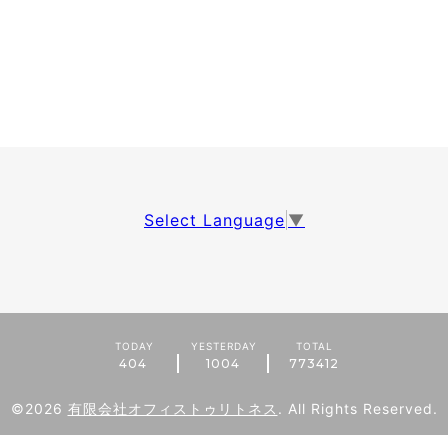
Select Language
▼
TODAY
YESTERDAY
TOTAL
404
1004
773412
©2026
有限会社オフィストゥリトネス
. All Rights Reserved.