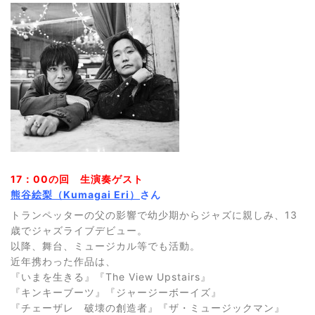
17：00の回 生演奏ゲスト
熊谷絵梨（Kumagai Eri）
さん
トランペッターの父の影響で幼少期からジャズに親しみ、13
歳でジャズライブデビュー。
以降、舞台、ミュージカル等でも活動。
近年携わった作品は、
『いまを生きる』『The View Upstairs』
『キンキーブーツ』『ジャージーボーイズ』
『チェーザレ 破壊の創造者』『ザ・ミュージックマン』