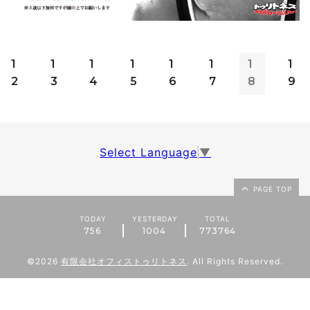
1
1
1
1
1
1
1
1
2
3
4
5
6
7
8
9
Select Language
▼
PAGE TOP
TODAY
YESTERDAY
TOTAL
756
1004
773764
©2026
有限会社オフィストゥリトネス
. All Rights Reserved.